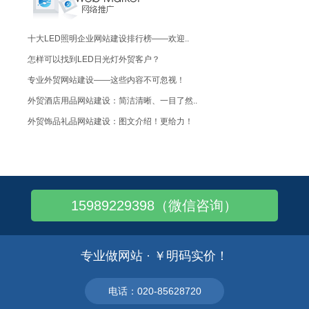
十大LED照明企业网站建设排行榜——欢迎..
怎样可以找到LED日光灯外贸客户？
专业外贸网站建设——这些内容不可忽视！
外贸酒店用品网站建设：简洁清晰、一目了然..
外贸饰品礼品网站建设：图文介绍！更给力！
英文VS中文网站制作：字体大小谁大谁小！
企业网站如何设计：令其垂涎三尺!您知道么..
无纺布袋网站建设：产品展示一目了然！
15989229398（微信咨询）
好像我国的模具外贸发展受制约了，这是为什..
对一个外贸新手，可以用哪些方式去做好外贸..
哪些因素会影响到邮件营销的效果？
专业做网站 · ￥明码实价！
外贸网站的推广策略又要如何制定呢？
一个网站具备怎样的条件可以留得住客户？
电话：020-85628720
从事贸易顾问工作，要特别注意哪些情况？