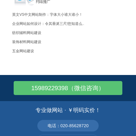
英文VS中文网站制作：字体大小谁大谁小！
企业网站如何设计：令其垂涎三尺!您知道么..
纺织辅料网站建设
装饰材料网站建设
五金网站建设
电子器件销售旺季和淡季是哪几个月
接老外单?外贸报价里面要包含哪些内容
做外贸生意要怎样搞?找到更多的外贸业务
15989229398（微信咨询）
鞋厂怎样联系来外拉到外贸订单?有啥给力点..
百度推广有什么效果VS一般推广有啥高明处..
百度推广怎样设置关键字避免光烧钱零订单
专业做网站 · ￥明码实价！
百度推广同一个人一天点击几次?是不是只收..
企业为什么要建网站？犹如三星为啥要抄苹果
电话：020-85628720
网站的核心关键字就是企业的经营范围之天书..